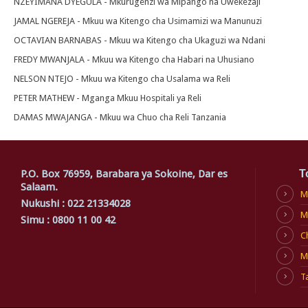
NZEYIMANA DYEGULA - Mkurugenzi wa Mipango na Uwekezaji
JAMAL NGEREJA - Mkuu wa Kitengo cha Usimamizi wa Manunuzi
OCTAVIAN BARNABAS - Mkuu wa Kitengo cha Ukaguzi wa Ndani
FREDY MWANJALA - Mkuu wa Kitengo cha Habari na Uhusiano
NELSON NTEJO - Mkuu wa Kitengo cha Usalama wa Reli
PETER MATHEW - Mganga Mkuu Hospitali ya Reli
DAMAS MWAJANGA - Mkuu wa Chuo cha Reli Tanzania
P.O. Box 76959, Barabara ya Sokoine, Dar es
T
Salaam.
M
Nukushi : 022 21334028
M
Simu : 0800 11 00 42
C
M
T