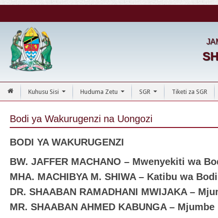
JA
SH
Kuhusu Sisi
Huduma Zetu
SGR
Tiketi za SGR
...
...
...
Bodi ya Wakurugenzi na Uongozi
BODI YA WAKURUGENZI
BW.
JAFFER MACHANO
– Mwenyekiti wa Bo
MHA. MACHIBYA M. SHIWA – Katibu wa Bodi
DR. SHAABAN RAMADHANI MWIJAKA – Mju
MR. SHAABAN AHMED KABUNGA – Mjumbe