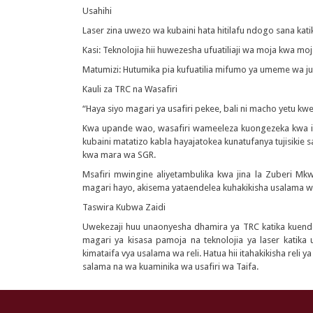
Usahihi
Laser zina uwezo wa kubaini hata hitilafu ndogo sana kati
Kasi: Teknolojia hii huwezesha ufuatiliaji wa moja kwa mo
Matumizi: Hutumika pia kufuatilia mifumo ya umeme wa juu
Kauli za TRC na Wasafiri
“Haya siyo magari ya usafiri pekee, bali ni macho yetu 
Kwa upande wao, wasafiri wameeleza kuongezeka kwa im
kubaini matatizo kabla hayajatokea kunatufanya tujisikie 
kwa mara wa SGR.
Msafiri mwingine aliyetambulika kwa jina la Zuberi Mk
magari hayo, akisema yataendelea kuhakikisha usalama w
Taswira Kubwa Zaidi
Uwekezaji huu unaonyesha dhamira ya TRC katika kuende
magari ya kisasa pamoja na teknolojia ya laser katika
kimataifa vya usalama wa reli. Hatua hii itahakikisha rel
salama na wa kuaminika wa usafiri wa Taifa.