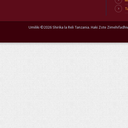
M
T
Umiliki ©
2026 Shirika la Reli Tanzania. Haki Zote Zimehifa