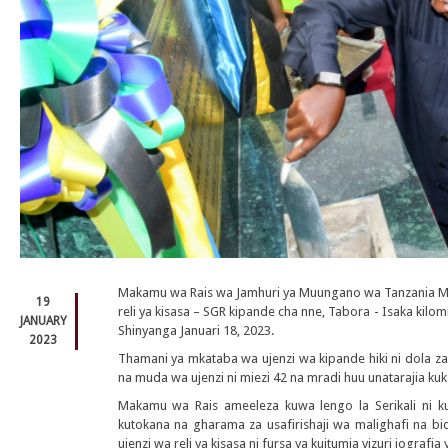
Makamu wa Rais wa Jamhuri ya Muungano wa Tanzania Mhe.
19
reli ya kisasa – SGR kipande cha nne, Tabora - Isaka kilo
JANUARY
Shinyanga Januari 18, 2023.
2023
Thamani ya mkataba wa ujenzi wa kipande hiki ni dola za k
na muda wa ujenzi ni miezi 42 na mradi huu unatarajia ku
Makamu wa Rais ameeleza kuwa lengo la Serikali ni 
kutokana na gharama za usafirishaji wa malighafi na 
ujenzi wa reli ya kisasa ni fursa ya kuitumia vizuri jografia 