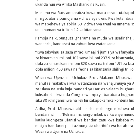
ukanda huu wa Afrika Mashariki na Kusini.
Makamu wa Rais amesisitiza kuwa mara mradi utakapokam
mizigo, abiria pamoja na vichwa vya treni. Kwa kutambua
wa mabehewa ya abiria 89, vichwa vya treni ya umeme 19, se
una thamani ya trillion 1.2 za kitanzania.
Pamoja na kupunguza gharama na muda wa usafirishaji, u
wananchi, kandarasi na zabuni kwa watanzania.
“Kwa takwimu za sasa mradi umeajiri jumla ya wafanyaka
za kimarekani milioni 102 sawa bilioni 237.9 za kitanzani
dola za kimarekani milioni 820 sawa na trilioni 1.91 za ki
dola milioni 450 sawa na fedha za kitanzania shilingi trill
Waziri wa Ujenzi na Uchukuzi Prof. Makame Mbarawa a
manufaa makubwa kwa watanzania na wanajumuiya ya Afr
za Ulaya na Asia kuja bandari ya Dar es Salaam hugharim
kulisafirisha kwenda Congo kwa njia ya barabara hughar
siku 30 ikilinganishwa na reli hii itakapokamika kontena li
Aidha, Prof. Mbarawa alibainisha mchango mkubwa ulio
bandari nchini. “Reli ina mchango mkubwa kwenye miun
katika kuongeza ufanisi wa bandari zetu kwa kubeba
mizigo bandarini pia itazipungizia uharibifu wa baraba
Waziri wa Ujenzi na Uchukuzi.