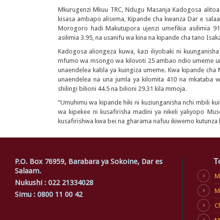
Mkurugenzi Mkuu TRC, Ndugu Masanja Kadogosa alitoa t
kisasa ambapo alisema, Kipande cha kwanza Dar e salaam
Morogoro hadi Makutupora ujenzi umefikia asilimia 91
asilimia 3.95, na usanifu wa kina na kipande cha tano Isak
Kadogosa aliongeza kuwa, kazi iliyobaki ni kuunganish
mfumo wa msongo wa kilovoti 25 ambao ndio umeme unaoh
unaendelea kabla ya kuingiza umeme. Kwa kipande cha
unaendelea na una jumla ya kilomita 410 na mkataba wa
shilingi bilioni 44.5 na bilioni 29.31 kila mmoja.
“Umuhimu wa kipande hiki ni kuziunganisha nchi mbili ku
wa kipekee ni kusafirisha madini ya nikeli yaliyopo Mu
kusafirishwa kwa bei na gharama nafuu ikiwemo kutunza 
P.O. Box 76959, Barabara ya Sokoine, Dar es
T
Salaam.
M
Nukushi : 022 21334028
M
Simu : 0800 11 00 42
C