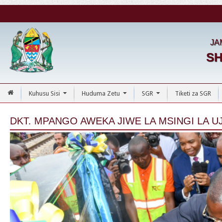
JA
SH
Kuhusu Sisi
Huduma Zetu
SGR
Tiketi za SGR
...
...
...
​DKT. MPANGO AWEKA JIWE LA MSINGI LA U