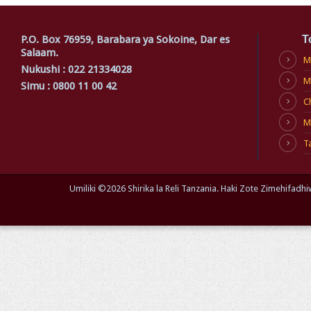
P.O. Box 76959, Barabara ya Sokoine, Dar es
T
Salaam.
M
Nukushi : 022 21334028
M
Simu : 0800 11 00 42
C
M
T
Umiliki ©
2026 Shirika la Reli Tanzania. Haki Zote Zimehifa