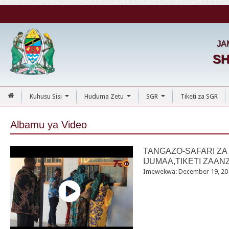
JA
SH
Kuhusu Sisi
Huduma Zetu
SGR
Tiketi za SGR
...
...
...
Albamu ya Video
TANGAZO-SAFARI ZA
IJUMAA,TIKETI ZAA
Imewekwa: December 19, 20