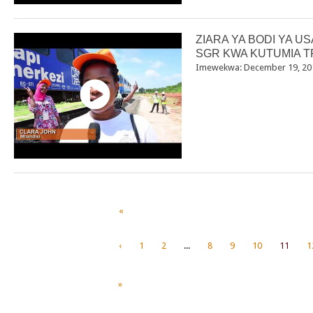
ZIARA YA BODI YA U
SGR KWA KUTUMIA T
Imewekwa: December 19, 20
«
‹
1
2
...
8
9
10
11
1
»